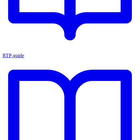
RTP-guide