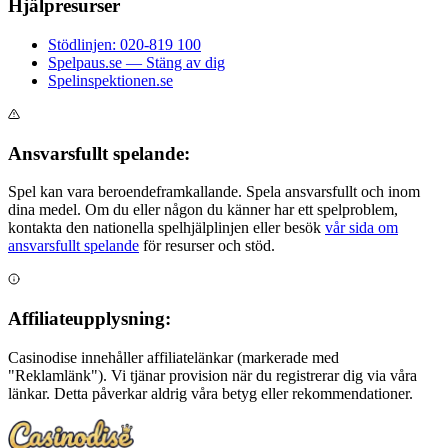
Hjälpresurser
Stödlinjen: 020-819 100
Spelpaus.se — Stäng av dig
Spelinspektionen.se
Ansvarsfullt spelande:
Spel kan vara beroendeframkallande. Spela ansvarsfullt och inom
dina medel. Om du eller någon du känner har ett spelproblem,
kontakta den nationella spelhjälplinjen eller besök
vår sida om
ansvarsfullt spelande
för resurser och stöd.
Affiliateupplysning:
Casinodise innehåller affiliatelänkar (markerade med
"Reklamlänk"). Vi tjänar provision när du registrerar dig via våra
länkar. Detta påverkar aldrig våra betyg eller rekommendationer.