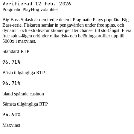
Verifierad 12 feb. 2026
Pragmatic Play
Hög
volatilitet
Big Bass Splash är den tredje delen i Pragmatic Plays populära Big
Bass-serie. Fiskaren samlar in pengavärden under free spins, och
dynamit- och extralivsfunktioner ger fler chanser till storfångst. Flera
free spins-lägen erbjuder olika risk- och belöningsprofiler upp till
5000x i maxvinst.
Standard-RTP
96.71%
Bästa tillgängliga RTP
96.71%
bland spårade casinon
Sämsta tillgängliga RTP
94.60%
Maxvinst