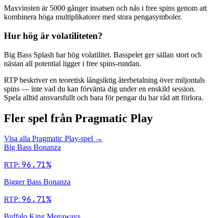
Maxvinsten är 5000 gånger insatsen och nås i free spins genom att
kombinera höga multiplikatorer med stora pengasymboler.
Hur hög är volatiliteten?
Big Bass Splash har hög volatilitet. Basspelet ger sällan stort och
nästan all potential ligger i free spins-rundan.
RTP beskriver en teoretisk långsiktig återbetalning över miljontals
spins — inte vad du kan förvänta dig under en enskild session.
Spela alltid ansvarsfullt och bara för pengar du har råd att förlora.
Fler spel från Pragmatic Play
Visa alla Pragmatic Play-spel
→
Big Bass Bonanza
96.71%
RTP:
Bigger Bass Bonanza
96.71%
RTP:
Buffalo King Megaways