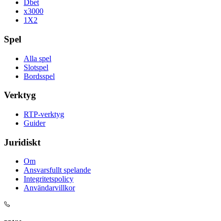
Dbet
x3000
1X2
Spel
Alla spel
Slotspel
Bordsspel
Verktyg
RTP-verktyg
Guider
Juridiskt
Om
Ansvarsfullt spelande
Integritetspolicy
Användarvillkor