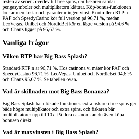
resten av serien: överlev till free spins, där fiskaren samlar
pengasymboler och multiplikatorn klättrar. Köp-bonus-funktionen
lockar men kostar och garanterar ingen vinst. Kontrollera RTP:n —
PAF och SpeedyCasino kör full version på 96,71 %, medan
LeoVegas, Unibet och NordicBet kör en lägre version på 94,6 %
och Chanz ligger på 95,67 %.
Vanliga frågor
Vilken RTP har Big Bass Splash?
Standard-RTP:n är 96,71 %. Hos casinona vi mäter kör PAF och
SpeedyCasino 96,71 %, LeoVegas, Unibet och NordicBet 94,6 %
och Chanz 95,67 %. Se tabellen ovan.
Vad är skillnaden mot Big Bass Bonanza?
Big Bass Splash har utökade funktioner: extra fiskare i free spins ger
både högre multiplikator och extra spins, och fiskaren bär
multiplikatorer upp till 10x. På flera casinon kan du även köpa
bonusen direkt.
Vad är maxvinsten i Big Bass Splash?