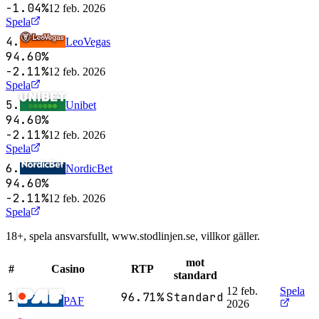
-1.04%
12 feb. 2026
Spela
4
.
LeoVegas
94.60%
-2.11%
12 feb. 2026
Spela
5
.
Unibet
94.60%
-2.11%
12 feb. 2026
Spela
6
.
NordicBet
94.60%
-2.11%
12 feb. 2026
Spela
18+, spela ansvarsfullt, www.stodlinjen.se, villkor gäller.
mot
#
Casino
RTP
standard
12 feb.
Spela
1
96.71%
Standard
PAF
2026