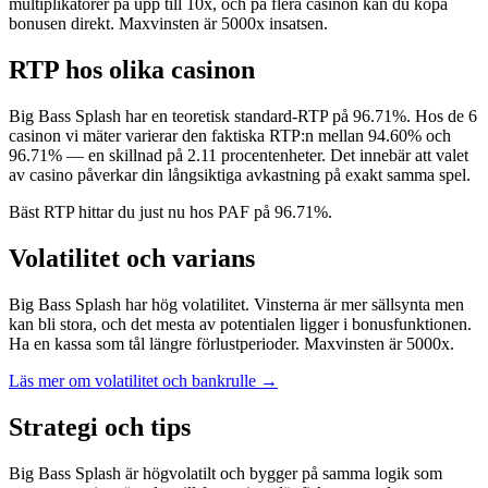
multiplikatorer på upp till 10x, och på flera casinon kan du köpa
bonusen direkt. Maxvinsten är 5000x insatsen.
RTP hos olika casinon
Big Bass Splash har en teoretisk standard-RTP på 96.71%. Hos de 6
casinon vi mäter varierar den faktiska RTP:n mellan 94.60% och
96.71% — en skillnad på 2.11 procentenheter. Det innebär att valet
av casino påverkar din långsiktiga avkastning på exakt samma spel.
Bäst RTP hittar du just nu hos PAF på 96.71%.
Volatilitet och varians
Big Bass Splash har hög volatilitet. Vinsterna är mer sällsynta men
kan bli stora, och det mesta av potentialen ligger i bonusfunktionen.
Ha en kassa som tål längre förlustperioder. Maxvinsten är 5000x.
Läs mer om volatilitet och bankrulle
→
Strategi och tips
Big Bass Splash är högvolatilt och bygger på samma logik som