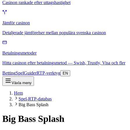
Casinon rankade efter uttagshastighet
Jämför casinon
Detaljerade jämförelser mellan populära svenska casinon
Betalningsmetoder
Hitta casinon efter betalningsmetod — Swish, Trustly, Visa och fler
Betting
Spel
Guider
RTP-verktyg
EN
Växla meny
Hem
Spel-RTP-databas
Big Bass Splash
Big Bass Splash