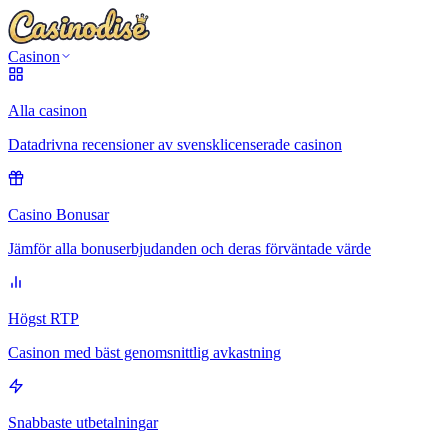
Casinon
Alla casinon
Datadrivna recensioner av svensklicenserade casinon
Casino Bonusar
Jämför alla bonuserbjudanden och deras förväntade värde
Högst RTP
Casinon med bäst genomsnittlig avkastning
Snabbaste utbetalningar