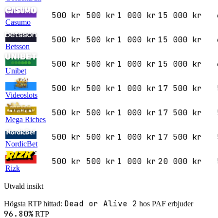
500 kr
500 kr
1 000 kr
15 000 kr
Casumo
500 kr
500 kr
1 000 kr
15 000 kr
Betsson
500 kr
500 kr
1 000 kr
15 000 kr
Unibet
500 kr
500 kr
1 000 kr
17 500 kr
Videoslots
500 kr
500 kr
1 000 kr
17 500 kr
Mega Riches
500 kr
500 kr
1 000 kr
17 500 kr
NordicBet
500 kr
500 kr
1 000 kr
20 000 kr
Rizk
Utvald insikt
Dead or Alive 2
Högsta RTP hittad
:
hos
PAF
erbjuder
96.80%
RTP