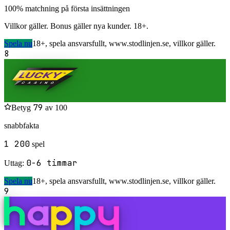
100% matchning på första insättningen
Villkor gäller. Bonus gäller nya kunder. 18+.
Spela nu
18+, spela ansvarsfullt, www.stodlinjen.se, villkor gäller.
8
79
Betyg
av 100
snabbfakta
1 200
spel
0-6 timmar
Uttag
:
Spela nu
18+, spela ansvarsfullt, www.stodlinjen.se, villkor gäller.
9