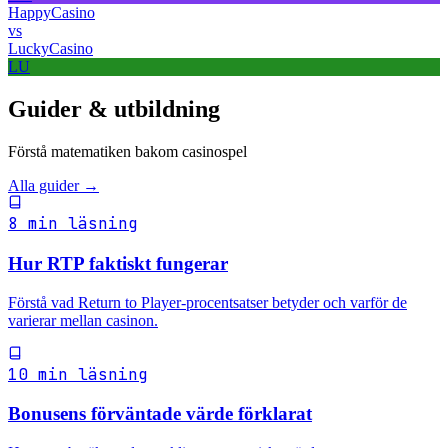
HappyCasino
vs
LuckyCasino
LU
Guider & utbildning
Förstå matematiken bakom casinospel
Alla guider
→
8
min läsning
Hur RTP faktiskt fungerar
Förstå vad Return to Player-procentsatser betyder och varför de
varierar mellan casinon.
10
min läsning
Bonusens förväntade värde förklarat