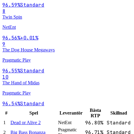
96.59%
Standard
8
Twin Spin
NetEnt
96.56%
+0.01%
9
The Dog House Megaways
Pragmatic Play
96.55%
Standard
10
The Hand of Midas
Pragmatic Play
96.54%
Standard
Bästa
#
Spel
Leverantör
Skillnad
RTP
96.80%
Standard
1
Dead or Alive 2
NetEnt
Pragmatic
96.71%
Standard
2
Big Bass Bonanza