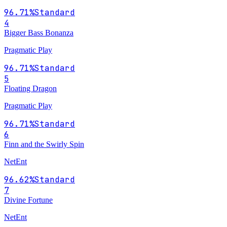
96.71%
Standard
4
Bigger Bass Bonanza
Pragmatic Play
96.71%
Standard
5
Floating Dragon
Pragmatic Play
96.71%
Standard
6
Finn and the Swirly Spin
NetEnt
96.62%
Standard
7
Divine Fortune
NetEnt