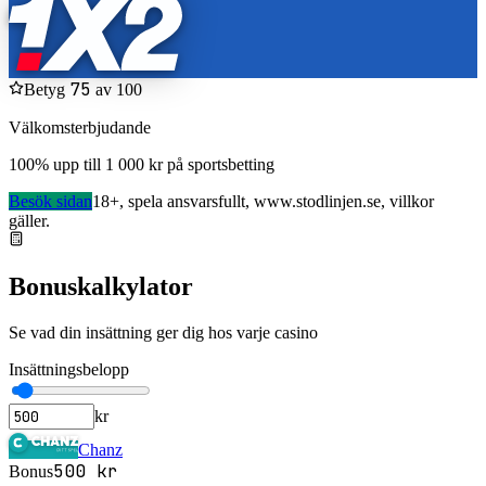
75
Betyg
av 100
Välkomsterbjudande
100% upp till 1 000 kr på sportsbetting
Besök sidan
18+, spela ansvarsfullt, www.stodlinjen.se, villkor
gäller.
Bonuskalkylator
Se vad din insättning ger dig hos varje casino
Insättningsbelopp
kr
Chanz
500 kr
Bonus