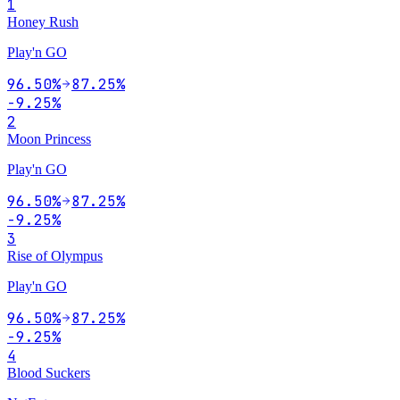
1
Honey Rush
Play'n GO
96.50%
87.25%
-9.25
%
2
Moon Princess
Play'n GO
96.50%
87.25%
-9.25
%
3
Rise of Olympus
Play'n GO
96.50%
87.25%
-9.25
%
4
Blood Suckers