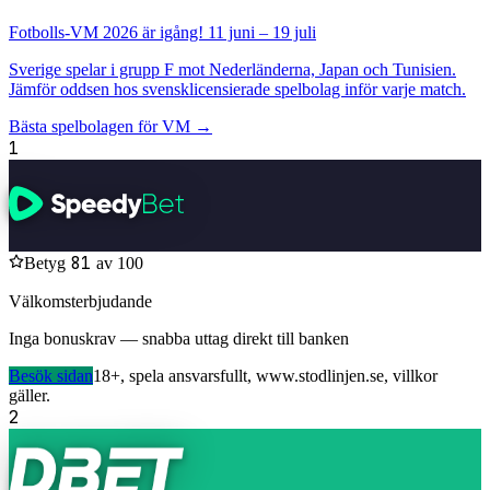
Fotbolls-VM 2026 är igång!
11 juni – 19 juli
Sverige spelar i grupp F mot Nederländerna, Japan och Tunisien.
Jämför oddsen hos svensklicensierade spelbolag inför varje match.
Bästa spelbolagen för VM
→
1
81
Betyg
av 100
Välkomsterbjudande
Inga bonuskrav — snabba uttag direkt till banken
Besök sidan
18+, spela ansvarsfullt, www.stodlinjen.se, villkor
gäller.
2