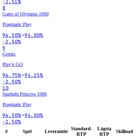
-2.51
%
8
Gates of Olympus 1000
Pragmatic Play
96.50%
94.00%
-2.50
%
9
Gemix
Play'n GO
96.75%
94.25%
-2.50
%
10
Starlight Princess 1000
Pragmatic Play
96.50%
94.00%
-2.50
%
Standard-
Lägsta
#
Spel
Leverantör
Skillnad
RTP
RTP