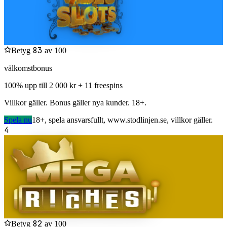
83
Betyg
av 100
välkomstbonus
100% upp till 2 000 kr + 11 freespins
Villkor gäller. Bonus gäller nya kunder. 18+.
Spela nu
18+, spela ansvarsfullt, www.stodlinjen.se, villkor gäller.
4
82
Betyg
av 100