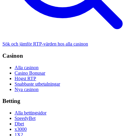
Sök och jämför RTP-värden hos alla casinon
Casinon
Alla casinon
Casino Bonusar
Högst RTP
Snabbaste utbetalningar
Nya casinon
Betting
Alla bettingsidor
SpeedyBet
Dbet
x3000
1X2