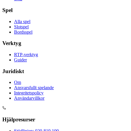
Spel
Alla spel
Slotspel
Bordsspel
Verktyg
RTP-verktyg
Guider
Juridiskt
Om
Ansvarsfullt spelande
Integritetspolicy
Användarvillkor
Hjälpresurser
Stödlinjen: 020-819 100