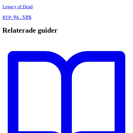
Legacy of Dead
96.58%
RTP:
Relaterade guider