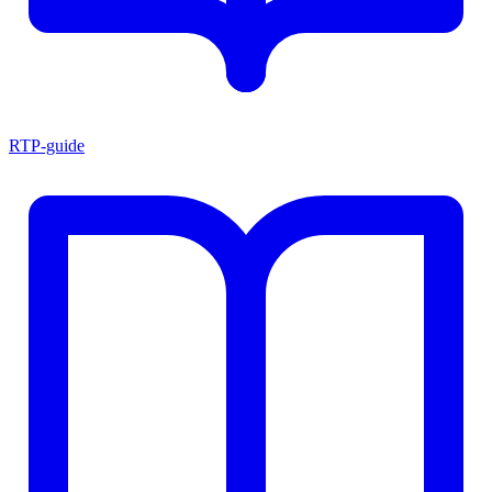
RTP-guide