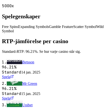
5000x
Spelegenskaper
Free Spins
Expanding Symbols
Gamble Feature
Scatter Symbol
Wild
Symbol
RTP-jämförelse per casino
Standard-RTP: 96.21%. Se hur varje casino står sig.
1
.
Betsson
96.21%
Standard
14 jan. 2025
Spela
2
.
Mr Green
96.21%
Standard
15 jan. 2025
Spela
3
.
Unibet