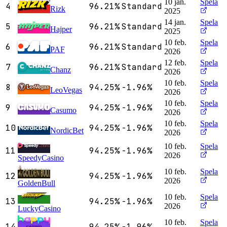
10 jan.
Spela
4
96.21%
Standard
Rizk
2025
14 jan.
Spela
5
96.21%
Standard
Hajper
2025
10 feb.
Spela
6
96.21%
Standard
PAF
2026
12 feb.
Spela
7
96.21%
Standard
Chanz
2026
10 feb.
Spela
8
94.25%
-1.96%
LeoVegas
2026
10 feb.
Spela
9
94.25%
-1.96%
Casumo
2026
10 feb.
Spela
10
94.25%
-1.96%
NordicBet
2026
10 feb.
Spela
11
94.25%
-1.96%
2026
SpeedyCasino
10 feb.
Spela
12
94.25%
-1.96%
2026
GoldenBull
10 feb.
Spela
13
94.25%
-1.96%
2026
LuckyCasino
10 feb.
Spela
14
94.25%
-1.96%