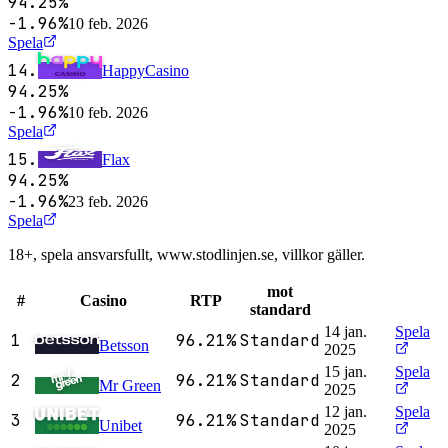
94.25%
-1.96%
10 feb. 2026
Spela
14
.
HappyCasino
94.25%
-1.96%
10 feb. 2026
Spela
15
.
Flax
94.25%
-1.96%
23 feb. 2026
Spela
18+, spela ansvarsfullt, www.stodlinjen.se, villkor gäller.
mot
#
Casino
RTP
standard
14 jan.
Spela
1
96.21%
Standard
Betsson
2025
15 jan.
Spela
2
96.21%
Standard
Mr Green
2025
12 jan.
Spela
3
96.21%
Standard
Unibet
2025